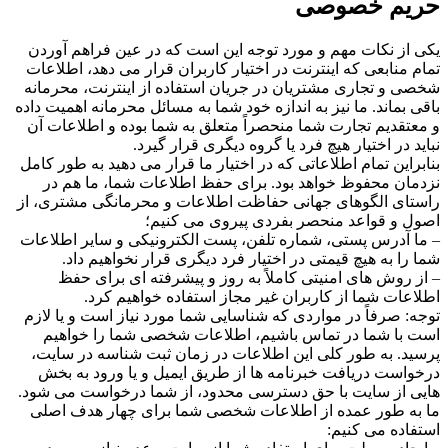
حریم خصوصی
یکی از نکات مهم و مورد توجه این است که در عین فراهم آوردن
تمام منابعی که اینترنت در اختیار کاربران قرار می دهد، اطلاعات
شخصی و تجاری مشتریان در جریان استفاده از اینترنت، محرمانه
باقی بماند. ما نیز به اندازه خود شما به مسائل محرمانه اهمیت داده
و معتقدیم تجارت شما منحصراً متعلق به شما بوده و اطلاعات آن
نباید در اختیار هیچ فرد یا گروه دیگری قرار گیرد.
بنابراین تمام اطلاعاتی که در اختیار ما قرار می دهید به طور کامل
نزدمان محفوظ خواهد بود. برای حفظ اطلاعات شما، ما هم در
راستای الگوهای جهانی حفاظت اطلاعات و محرمانگی مشتری، از
اصول و قواعد منحصر بفردی پیروی می کنیم؛
– ما آدرس پستی، شماره تلفن، پست الکترونیکی و سایر اطلاعات
شما را به هیچ قیمتی در اختیار فرد دیگری قرار نخواهیم داد.
– از روش های امنیتی کاملاً به روز و پیشرفته ای برای حفظ
اطلاعات شما از کاربران غیر مجاز استفاده خواهیم کرد.
توجه: صرفاً در مواردی که شناسایی شما مورد نیاز است و یا لازم
است با شما در تماس باشیم، اطلاعات شخصی شما را خواهیم
پرسید. به طور کلی این اطلاعات در زمان ثبت شناسه در سایت،
درخواست دریافت خبرنامه ها از طریق ایمیل و یا ورود به بخش
هایی از سایت با حق دسترسی محدود، از شما درخواست می شود.
ما به طور عمده از اطلاعات شخصی شما برای چهار هدف اصلی
استفاده می کنیم: