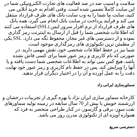
سلامت و امنیت صد در صد فعالیت های تجارت الکترونیکی شما در
این سایت کاملاً تضمین شده است. وقتی اقدام به خرید آنلاین می
کنید، سایت ما شما را به وب سایت بانک های طرف قرارداد منتقل
می کند و فرآیند پرداخت در سایت بانک انجام می گیرد، همه بانک
های طرف قرارداد از نرم افزار سرور ایمن (SSL) استفاده می کنند
که اطلاعات شخصی شما را قبل از ارسال به اینترنت رمز گذاری
نموده و از دسترسی های غیر مجاز، محفوظ نگه می دارد. SSL یکی
از مطمئن ترین تکنولوژی های رمزگذاری موجود است.
شما نیز در حفظ اطلاعات شخصی خود، نقش مهمی دارید. در
صورتی که نام کاربری و رمز عبور شما برای کسی فاش نشده
باشد، هیچ کس نمی تواند به اطلاعات شخصی شما دست یافته و یا
آنها را ویرایش کند. پس در حفظ نام کاربری و رمز عبور خود نهایت
دقت را به عمل آورده و آن را در اختیار دیگران قرار ندهید.
سماورسازی ایرانی زاد
کارخانه سماور سازی ایران نژاد با بهره گیری از تجربیات درخشان و
ارزشمند خویش با بیش از 70 سال سابقه در زمینه تولید سماورهای
نفت سوز، برقی و گازسوز، در کنار طراحی منحصر به فرد که
همواره آویزه ای از تکنولوژی مدرن روز می باشد.
دسترسی سریع