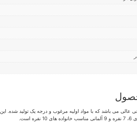
ر
حصول