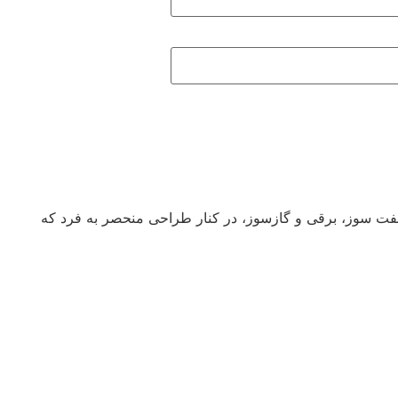
د خویش با بیش از 70 سال سابقه در زمینه تولید سماورهای نفت سوز، برقی و گازسوز، در کنار طراحی منحصر به فرد که