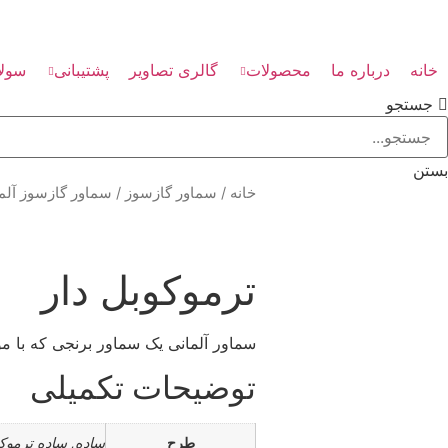
خانه
درباره ما
محصولات
گالری تصاویر
پشتیبانی
سولا
جستجو
بستن
خانه
/
سماور گازسوز
/ سماور گازسوز آلما
ترموکوبل دار
سماور آلمانی یک سماور برنجی که با م
توضیحات تکمیلی
طرح
ساده, ساده ترموکو